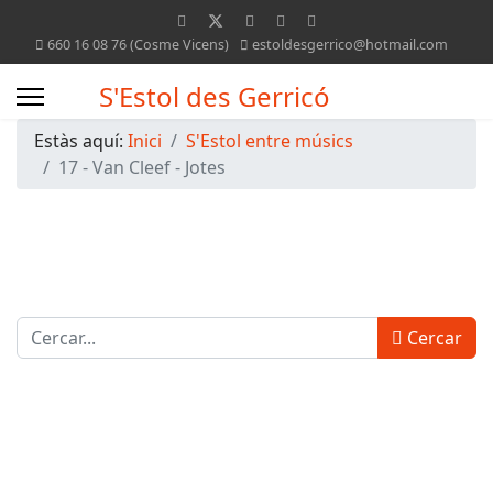
660 16 08 76 (Cosme Vicens)
estoldesgerrico@hotmail.com
S'Estol des Gerricó
Estàs aquí:
Inici
S'Estol entre músics
17 - Van Cleef - Jotes
Cercar