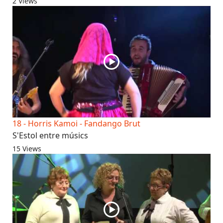
2 Views
18 - Horris Kamoi - Fandango Brut
S'Estol entre músics
15 Views