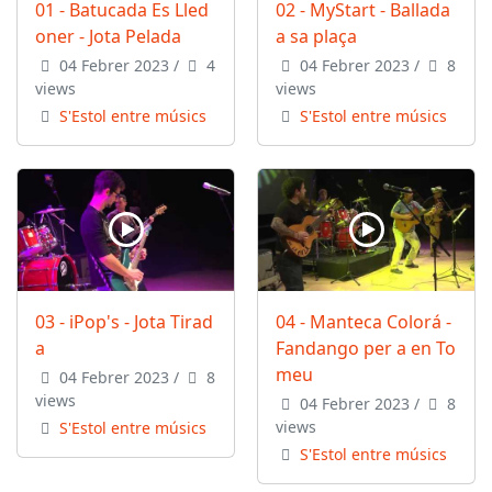
01 - Batucada Es Lled
02 - MyStart - Ballada
oner - Jota Pelada
a sa plaça
04 Febrer 2023
/
4
04 Febrer 2023
/
8
views
views
S'Estol entre músics
S'Estol entre músics
03 - iPop's - Jota Tirad
04 - Manteca Colorá -
a
Fandango per a en To
meu
04 Febrer 2023
/
8
views
04 Febrer 2023
/
8
views
S'Estol entre músics
S'Estol entre músics