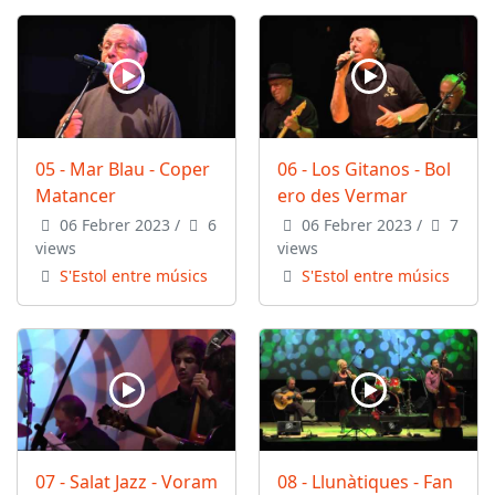
05 - Mar Blau - Coper
06 - Los Gitanos - Bol
Matancer
ero des Vermar
06 Febrer 2023
/
6
06 Febrer 2023
/
7
views
views
S'Estol entre músics
S'Estol entre músics
07 - Salat Jazz - Voram
08 - Llunàtiques - Fan