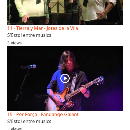
11 - Tierra y Mar - Jotes de la Vila
S'Estol entre músics
3 Views
15 - Per Força - Fandango Galant
S'Estol entre músics
3 Views