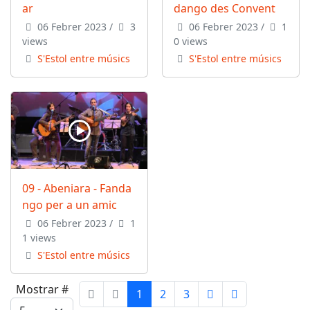
ar
dango des Convent
06 Febrer 2023
/
3
06 Febrer 2023
/
1
views
0 views
S'Estol entre músics
S'Estol entre músics
09 - Abeniara - Fanda
ngo per a un amic
06 Febrer 2023
/
1
1 views
S'Estol entre músics
Mostrar #
1
2
3