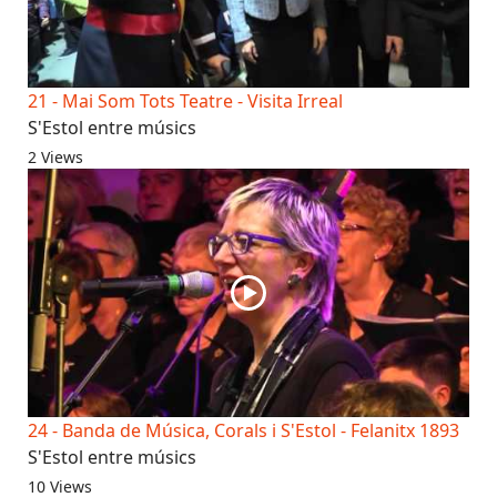
21 - Mai Som Tots Teatre - Visita Irreal
S'Estol entre músics
2 Views
24 - Banda de Música, Corals i S'Estol - Felanitx 1893
S'Estol entre músics
10 Views