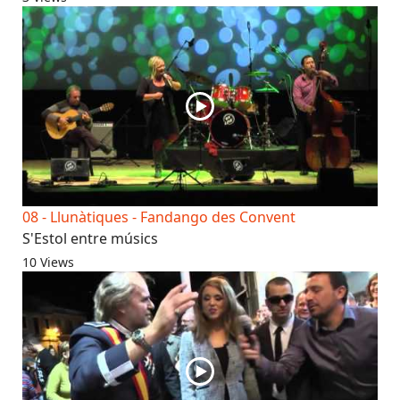
08 - Llunàtiques - Fandango des Convent
S'Estol entre músics
10 Views